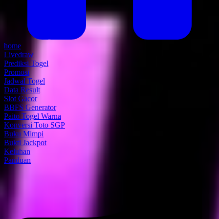
home
Livedraw
Prediksi Togel
Promosi
Jadwal Togel
Data Result
Slot Gacor
BBFS Generator
Paito Togel Warna
Konversi Toto SGP
Buku Mimpi
Bukti Jackpot
Keluhan
Panduan