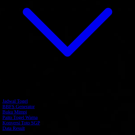
Jadwal Togel
BBFS Generator
Buku Mimpi
Paito Togel Warna
Konversi Toto SGP
Data Result
NEW!