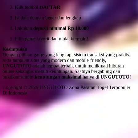
Klik tombol
DAFTAR
Isi data dengan benar dan lengkap
Lakukan
deposit minimal Rp 10.000
Pilih game favorit dan mulai bermain!
Kesimpulan
Dengan pilihan game yang lengkap, sistem transaksi yang praktis,
serta tampilan situs yang modern dan mobile-friendly,
UNGUTOTO
adalah tempat terbaik untuk menikmati hiburan
online sekaligus meraih keuntungan. Saatnya bergabung dan
buktikan sendiri
keuntungan maksimal
hanya di
UNGUTOTO
!
Copyright © 2026
UNGUTOTO
Zona Pasaran Togel Terpopuler
Di Indonesia