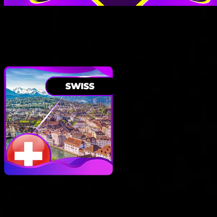
PREDIKSI SWISS TOGEL HARI INI
LENGKAP UNGUTOTO 8 September
2025