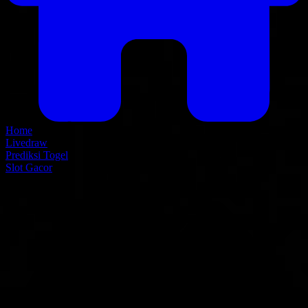
Home
Livedraw
Prediksi Togel
Slot Gacor