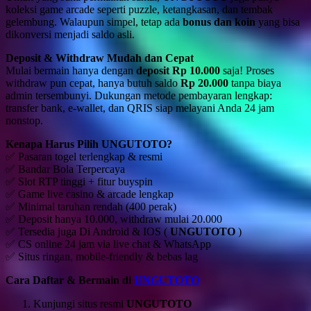
koleksi game arcade seperti puzzle, ketangkasan, dan tembak
gelembung. Walaupun simpel, tetap ada
bonus dan koin
yang bisa
dikonversi menjadi saldo asli.
Deposit & Withdraw Mudah dan Cepat
Mulai bermain hanya dengan
deposit Rp 10.000
saja! Proses
withdraw pun cepat, hanya butuh saldo
Rp 20.000
tanpa biaya
admin tersembunyi. Dukungan metode pembayaran lengkap:
transfer bank, e-wallet, dan QRIS siap melayani Anda 24 jam
nonstop.
Kenapa Harus Pilih UNGUTOTO?
✅ Pasaran togel terlengkap & resmi
✅ Bandar Bola Terpercaya
✅ Slot RTP tinggi + fitur buyspin
✅ Game live casino & arcade lengkap
✅ Minimal taruhan rendah (400 perak)
✅ Deposit hanya 10.000, withdraw mulai 20.000
✅ Tersedia juga Di Android & IOS (
UNGUTOTO
)
✅ CS online 24 jam via live chat & WhatsApp
✅ Situs ringan, mobile-friendly & bebas lag
Cara Daftar & Bermain di
UNGUTOTO
Kunjungi situs resmi
UNGUTOTO