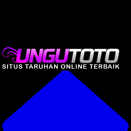
Sabtu, 08 Agustus 2026
(
18:56:12
)