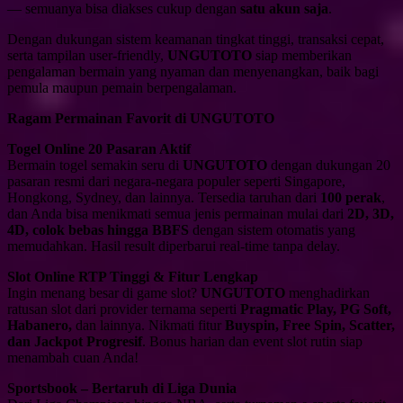
— semuanya bisa diakses cukup dengan
satu akun saja
.
Dengan dukungan sistem keamanan tingkat tinggi, transaksi cepat,
serta tampilan user-friendly,
UNGUTOTO
siap memberikan
pengalaman bermain yang nyaman dan menyenangkan, baik bagi
pemula maupun pemain berpengalaman.
Ragam Permainan Favorit di UNGUTOTO
Togel Online 20 Pasaran Aktif
Bermain togel semakin seru di
UNGUTOTO
dengan dukungan 20
pasaran resmi dari negara-negara populer seperti Singapore,
Hongkong, Sydney, dan lainnya. Tersedia taruhan dari
100 perak
,
dan Anda bisa menikmati semua jenis permainan mulai dari
2D, 3D,
4D, colok bebas hingga BBFS
dengan sistem otomatis yang
memudahkan. Hasil result diperbarui real-time tanpa delay.
Slot Online RTP Tinggi & Fitur Lengkap
Ingin menang besar di game slot?
UNGUTOTO
menghadirkan
ratusan slot dari provider ternama seperti
Pragmatic Play, PG Soft,
Habanero,
dan lainnya. Nikmati fitur
Buyspin, Free Spin, Scatter,
dan Jackpot Progresif
. Bonus harian dan event slot rutin siap
menambah cuan Anda!
Sportsbook – Bertaruh di Liga Dunia