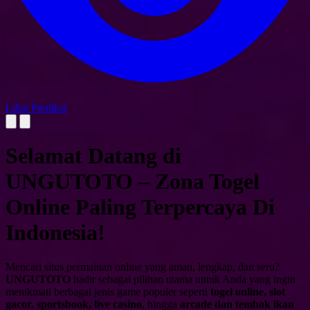
Lihat Prediksi
L
Selamat Datang di
UNGUTOTO – Zona Togel
Online Paling Terpercaya Di
Indonesia!
Mencari situs permainan online yang aman, lengkap, dan seru?
UNGUTOTO
hadir sebagai pilihan utama untuk Anda yang ingin
menikmati berbagai jenis game populer seperti
togel online, slot
gacor, sportsbook, live casino
, hingga
arcade dan tembak ikan