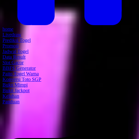
home
Livedraw
Prediksi Togel
Promosi
Jadwal Togel
Data Result
Slot Gacor
BBFS Generator
Paito Togel Warna
Konversi Toto SGP
Buku Mimpi
Bukti Jackpot
Keluhan
Panduan