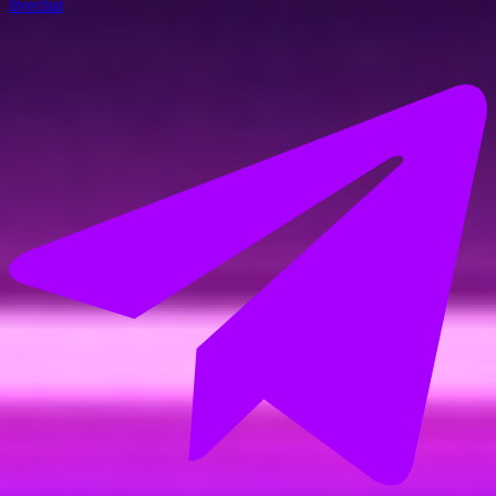
livechat