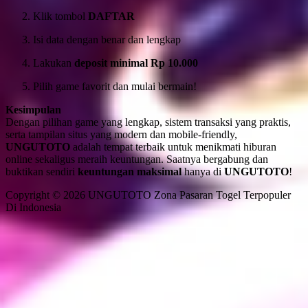
Klik tombol
DAFTAR
Isi data dengan benar dan lengkap
Lakukan
deposit minimal Rp 10.000
Pilih game favorit dan mulai bermain!
Kesimpulan
Dengan pilihan game yang lengkap, sistem transaksi yang praktis,
serta tampilan situs yang modern dan mobile-friendly,
UNGUTOTO
adalah tempat terbaik untuk menikmati hiburan
online sekaligus meraih keuntungan. Saatnya bergabung dan
buktikan sendiri
keuntungan maksimal
hanya di
UNGUTOTO
!
Copyright © 2026
UNGUTOTO
Zona Pasaran Togel Terpopuler
Di Indonesia