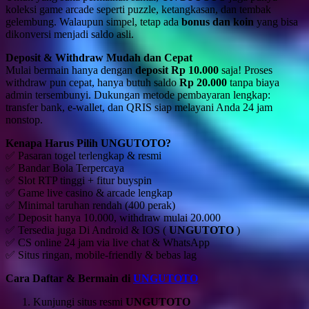
koleksi game arcade seperti puzzle, ketangkasan, dan tembak
gelembung. Walaupun simpel, tetap ada
bonus dan koin
yang bisa
dikonversi menjadi saldo asli.
Deposit & Withdraw Mudah dan Cepat
Mulai bermain hanya dengan
deposit Rp 10.000
saja! Proses
withdraw pun cepat, hanya butuh saldo
Rp 20.000
tanpa biaya
admin tersembunyi. Dukungan metode pembayaran lengkap:
transfer bank, e-wallet, dan QRIS siap melayani Anda 24 jam
nonstop.
Kenapa Harus Pilih UNGUTOTO?
✅ Pasaran togel terlengkap & resmi
✅ Bandar Bola Terpercaya
✅ Slot RTP tinggi + fitur buyspin
✅ Game live casino & arcade lengkap
✅ Minimal taruhan rendah (400 perak)
✅ Deposit hanya 10.000, withdraw mulai 20.000
✅ Tersedia juga Di Android & IOS (
UNGUTOTO
)
✅ CS online 24 jam via live chat & WhatsApp
✅ Situs ringan, mobile-friendly & bebas lag
Cara Daftar & Bermain di
UNGUTOTO
Kunjungi situs resmi
UNGUTOTO