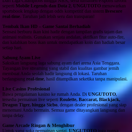
Dari Liga Champions hingga NBA, serta turnamen e-sports favorit
seperti
Mobile Legends dan Dota 2
,
UNGUTOTO
menawarkan
sportsbook lengkap dengan odds kompetitif dan sistem
livescore
real-time
. Taruhan jadi lebih seru dan transparan!
Tembak Ikan HD – Game Santai Berhadiah
Sensasi berburu ikan kini hadir dengan tampilan grafis tajam dan
animasi realistis. Gunakan senjata andalan, aktifkan fitur auto-fire,
dan kalahkan boss ikan untuk mendapatkan koin dan hadiah besar
setiap hari.
Sabung Ayam Live
Saksikan langsung laga sabung ayam dari arena Asia Tenggara.
Tayangan live streaming yang stabil dan kualitas gambar jernih
membuat Anda seolah hadir langsung di lokasi. Taruhan
berlangsung
real-time
, hasil ditampilkan seketika tanpa manipulasi.
Live Casino Profesional
Bawa pengalaman kasino ke rumah Anda. Di
UNGUTOTO
,
tersedia permainan live seperti
Roulette, Baccarat, Blackjack,
Dragon Tiger, hingga Sicbo
, dengan dealer profesional yang siap
menemani Anda bermain. Semua game ditayangkan langsung dan
tanpa delay.
Game Arcade Ringan & Menghibur
Untuk yang suka permainan santai,
UNGUTOTO
juga punya