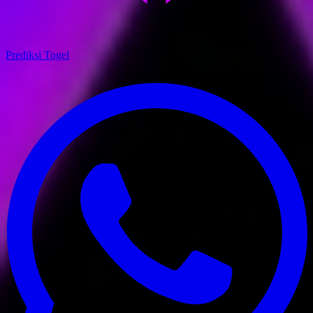
Prediksi Togel