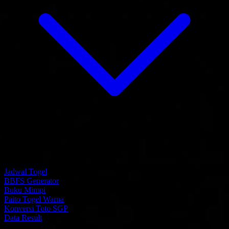
Jadwal Togel
BBFS Generator
Buku Mimpi
Paito Togel Warna
Konversi Toto SGP
Data Result
NEW!