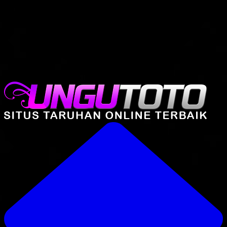
Sabtu, 08 Agustus 2026
(
06:36:01
)