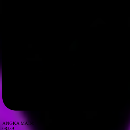
ANGKA MAIN:
08339