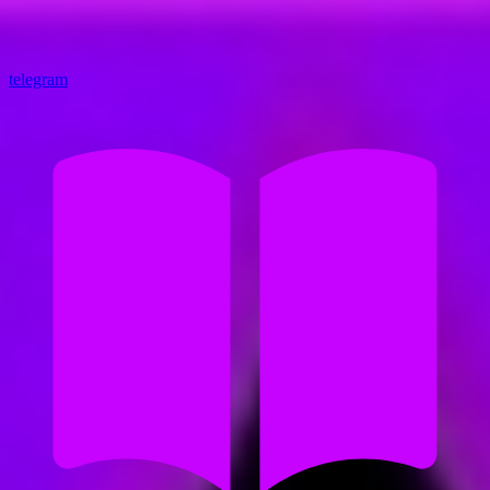
telegram