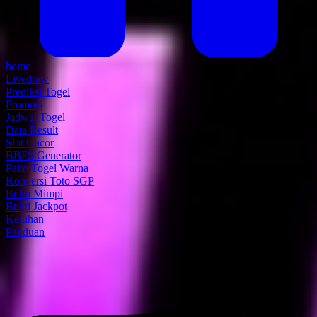
home
Livedraw
Prediksi Togel
Promosi
Jadwal Togel
Data Result
Slot Gacor
BBFS Generator
Paito Togel Warna
Konversi Toto SGP
Buku Mimpi
Bukti Jackpot
Keluhan
Panduan