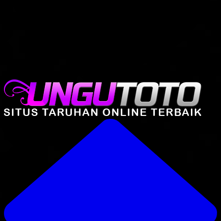
Sabtu, 08 Agustus 2026
(
14:44:51
)