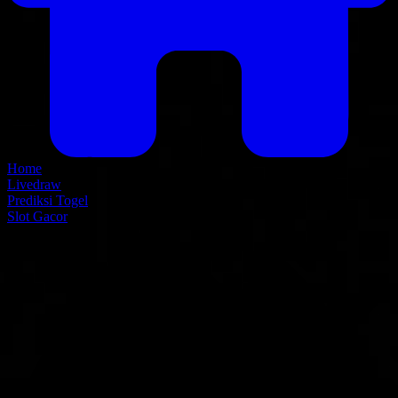
Home
Livedraw
Prediksi Togel
Slot Gacor