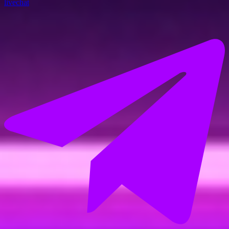
livechat