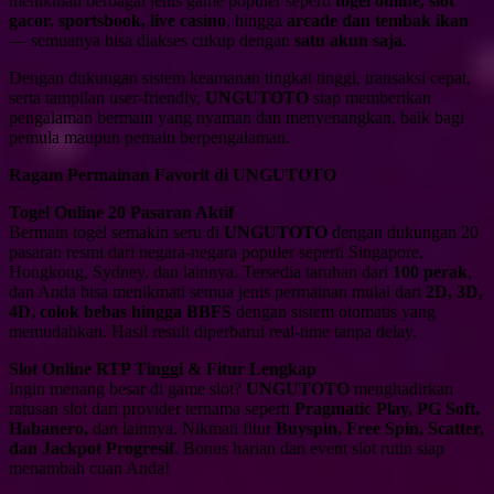
menikmati berbagai jenis game populer seperti
togel online, slot
gacor, sportsbook, live casino
, hingga
arcade dan tembak ikan
— semuanya bisa diakses cukup dengan
satu akun saja
.
Dengan dukungan sistem keamanan tingkat tinggi, transaksi cepat,
serta tampilan user-friendly,
UNGUTOTO
siap memberikan
pengalaman bermain yang nyaman dan menyenangkan, baik bagi
pemula maupun pemain berpengalaman.
Ragam Permainan Favorit di UNGUTOTO
Togel Online 20 Pasaran Aktif
Bermain togel semakin seru di
UNGUTOTO
dengan dukungan 20
pasaran resmi dari negara-negara populer seperti Singapore,
Hongkong, Sydney, dan lainnya. Tersedia taruhan dari
100 perak
,
dan Anda bisa menikmati semua jenis permainan mulai dari
2D, 3D,
4D, colok bebas hingga BBFS
dengan sistem otomatis yang
memudahkan. Hasil result diperbarui real-time tanpa delay.
Slot Online RTP Tinggi & Fitur Lengkap
Ingin menang besar di game slot?
UNGUTOTO
menghadirkan
ratusan slot dari provider ternama seperti
Pragmatic Play, PG Soft,
Habanero,
dan lainnya. Nikmati fitur
Buyspin, Free Spin, Scatter,
dan Jackpot Progresif
. Bonus harian dan event slot rutin siap
menambah cuan Anda!